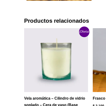
Productos relacionados
El
El
¡Oferta!
precio
precio
original
actual
era:
es:
$ 31.000.
$ 27.000.
Vela aromática – Cilindro de vidrio
Frasco
soplado – Cera de vaso (Base
$
2.100