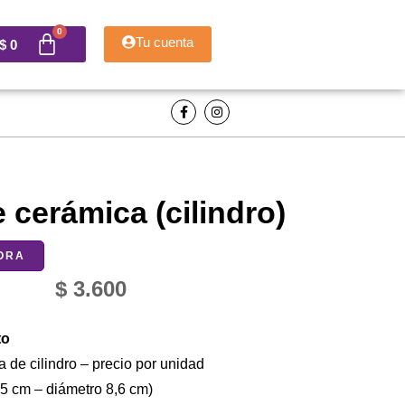
Tu cuenta
$
0
F
I
a
n
c
s
e
t
b
a
o
g
o
r
k
a
 cerámica (cilindro)
-
m
f
ORA
$
3.600
to
 de cilindro – precio por unidad
.5 cm – diámetro 8,6 cm)