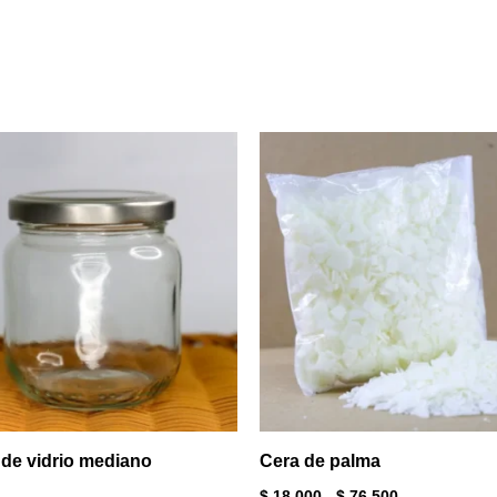
Rango
de
precios:
desde
$ 18.000
hasta
$ 76.500
 de vidrio mediano
Cera de palma
$
18.000
-
$
76.500