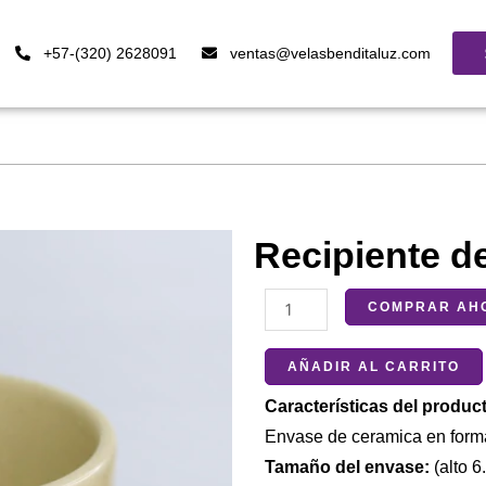
+57-(320) 2628091
ventas@velasbenditaluz.com
Recipiente de
Recipiente
COMPRAR AH
de
cerámica
AÑADIR AL CARRITO
(cilindro)
Características del produc
cantidad
Envase de ceramica en forma
Tamaño del envase:
(alto 6