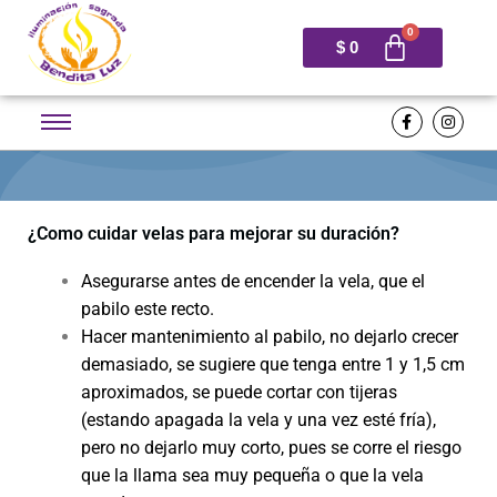
$
0
F
I
a
n
c
s
e
t
b
a
o
g
o
r
k
a
¿Como cuidar velas para mejorar su duración?
-
m
f
Asegurarse antes de encender la vela, que el
pabilo este recto.
Hacer mantenimiento al pabilo, no dejarlo crecer
demasiado, se sugiere que tenga entre 1 y 1,5 cm
aproximados, se puede cortar con tijeras
(estando apagada la vela y una vez esté fría),
pero no dejarlo muy corto, pues se corre el riesgo
que la llama sea muy pequeña o que la vela